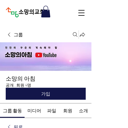
그룹
소망의 아침
공개
·
회원 4명
가입
그룹 활동
미디어
파일
회원
소개
뒤로