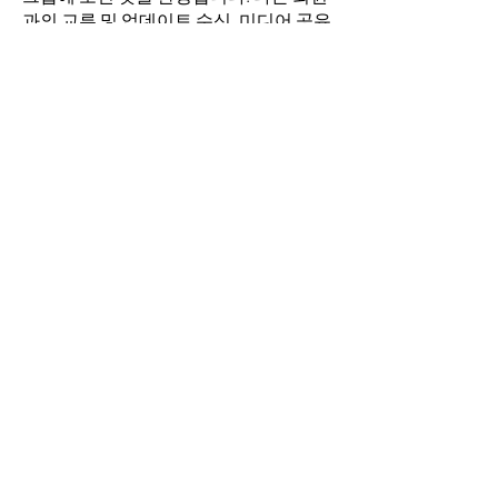
과의 교류 및 업데이트 수신, 미디어 공유
등의 활동을 시작하세요.
명
김희두
팔로우
최수경
팔로우
이동희
팔로우
소망의 교회
팔로우
전체 회원 보기(4명)
​경기도 안산시 상록구 평안로 47