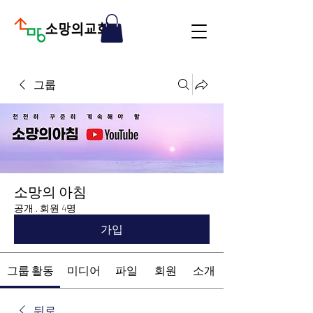
그룹
소망의 아침
공개
·
회원 4명
가입
그룹 활동
미디어
파일
회원
소개
뒤로