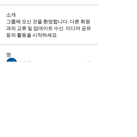
소개
그룹에 오신 것을 환영합니다. 다른 회원
과의 교류 및 업데이트 수신, 미디어 공유
등의 활동을 시작하세요.
명
김희두
팔로우
최수경
팔로우
이동희
팔로우
소망의 교회
팔로우
전체 회원 보기(4명)