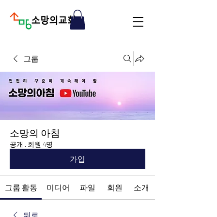
그룹
소망의 아침
공개
·
회원 4명
가입
그룹 활동
미디어
파일
회원
소개
뒤로