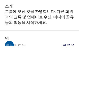
소개
그룹에 오신 것을 환영합니다. 다른 회원
과의 교류 및 업데이트 수신, 미디어 공유
등의 활동을 시작하세요.
명
김희두
팔로우
최수경
팔로우
이동희
팔로우
소망의 교회
팔로우
전체 회원 보기(4명)