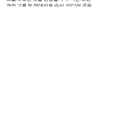
과의 교류 및 업데이트 수신, 미디어 공유
등의 활동을 시작하세요.
명
김희두
팔로우
최수경
팔로우
이동희
팔로우
소망의 교회
팔로우
전체 회원 보기(4명)
​경기도 안산시 상록구 평안로 47