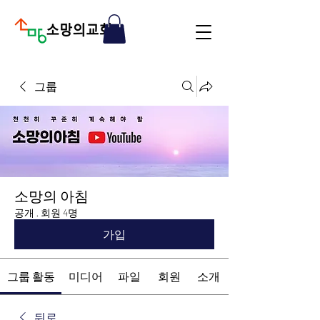
그룹
소망의 아침
공개
·
회원 4명
가입
그룹 활동
미디어
파일
회원
소개
뒤로