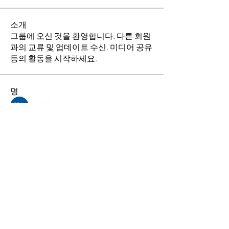
소개
그룹에 오신 것을 환영합니다. 다른 회원
과의 교류 및 업데이트 수신, 미디어 공유
등의 활동을 시작하세요.
명
김희두
팔로우
최수경
팔로우
이동희
팔로우
소망의 교회
팔로우
전체 회원 보기(4명)