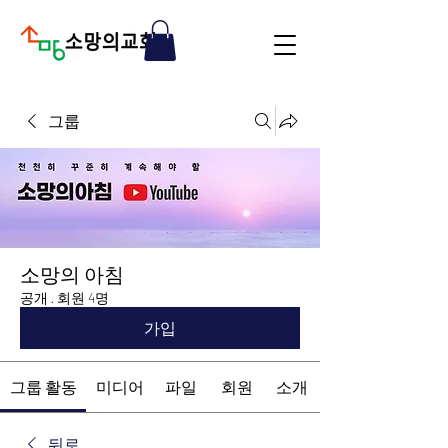
그룹
소망의 아침
공개
·
회원 4명
가입
그룹 활동
미디어
파일
회원
소개
뒤로