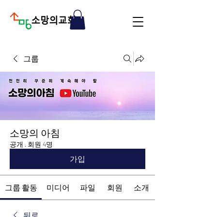
그룹
소망의 아침
공개
·
회원 4명
가입
그룹 활동
미디어
파일
회원
소개
뒤로