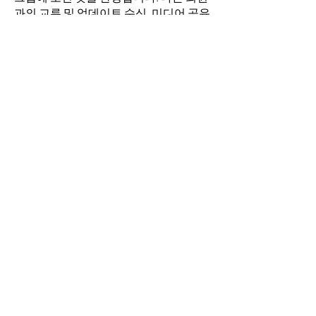
과의 교류 및 업데이트 수신, 미디어 공유
등의 활동을 시작하세요.
명
김희두
팔로우
최수경
팔로우
이동희
팔로우
소망의 교회
팔로우
전체 회원 보기(4명)
​경기도 안산시 상록구 평안로 47