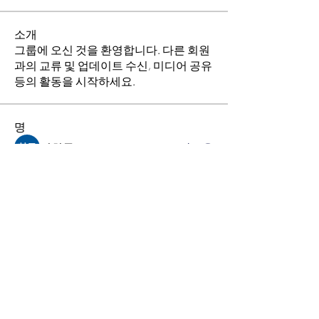
소개
그룹에 오신 것을 환영합니다. 다른 회원
과의 교류 및 업데이트 수신, 미디어 공유
등의 활동을 시작하세요.
명
김희두
팔로우
최수경
팔로우
이동희
팔로우
소망의 교회
팔로우
전체 회원 보기(4명)