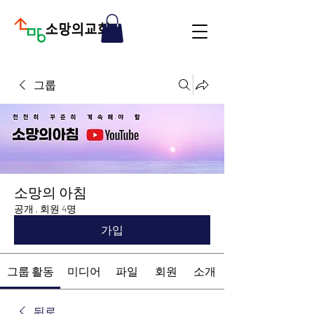
그룹
소망의 아침
공개
·
회원 4명
가입
그룹 활동
미디어
파일
회원
소개
뒤로