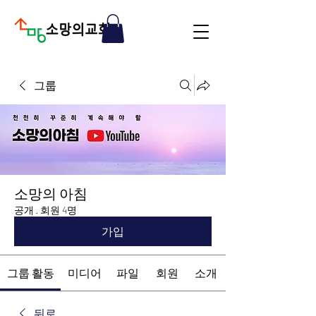
그룹
소망의 아침
공개
·
회원 4명
가입
그룹 활동
미디어
파일
회원
소개
뒤로