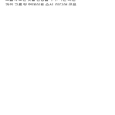
과의 교류 및 업데이트 수신, 미디어 공유
등의 활동을 시작하세요.
명
김희두
팔로우
최수경
팔로우
이동희
팔로우
소망의 교회
팔로우
전체 회원 보기(4명)
​경기도 안산시 상록구 평안로 47