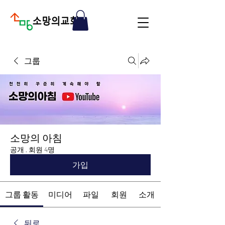
그룹
소망의 아침
공개
·
회원 4명
가입
그룹 활동
미디어
파일
회원
소개
뒤로