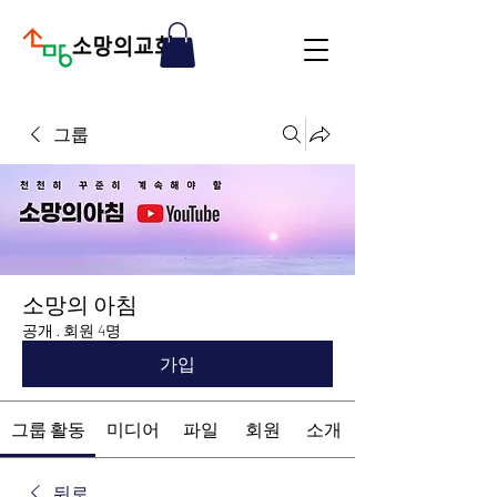
그룹
소망의 아침
공개
·
회원 4명
가입
그룹 활동
미디어
파일
회원
소개
뒤로