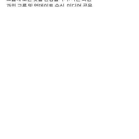
과의 교류 및 업데이트 수신, 미디어 공유
등의 활동을 시작하세요.
명
김희두
팔로우
최수경
팔로우
이동희
팔로우
소망의 교회
팔로우
전체 회원 보기(4명)
​경기도 안산시 상록구 평안로 47