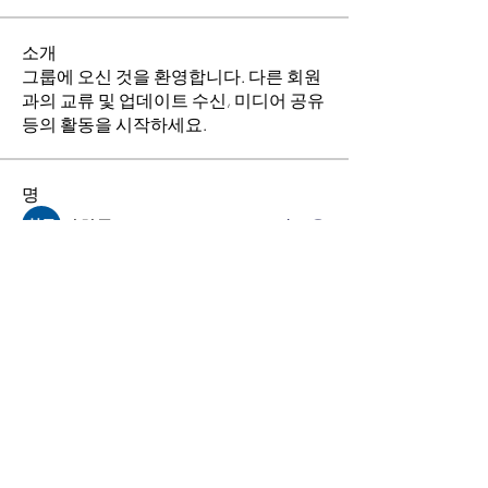
소개
그룹에 오신 것을 환영합니다. 다른 회원
과의 교류 및 업데이트 수신, 미디어 공유
등의 활동을 시작하세요.
명
김희두
팔로우
최수경
팔로우
이동희
팔로우
소망의 교회
팔로우
전체 회원 보기(4명)