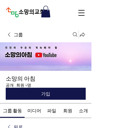
그룹
소망의 아침
공개
·
회원 4명
가입
그룹 활동
미디어
파일
회원
소개
뒤로