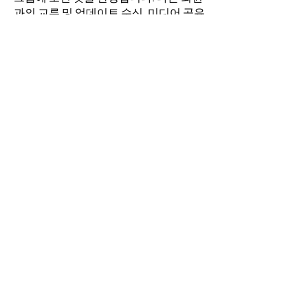
과의 교류 및 업데이트 수신, 미디어 공유
등의 활동을 시작하세요.
명
김희두
팔로우
최수경
팔로우
이동희
팔로우
소망의 교회
팔로우
전체 회원 보기(4명)
​경기도 안산시 상록구 평안로 47