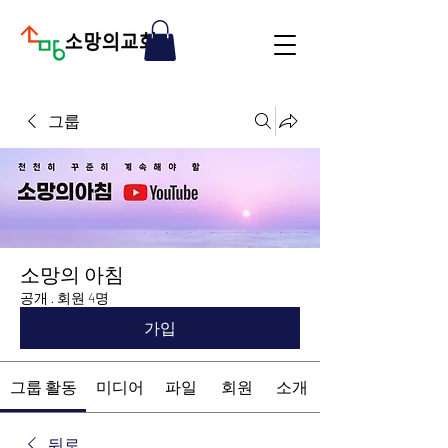
그룹
소망의 아침
공개
·
회원 4명
가입
그룹 활동
미디어
파일
회원
소개
뒤로