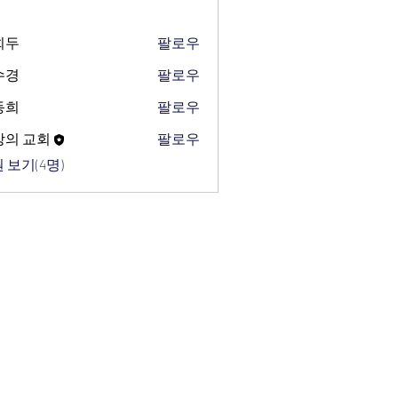
희두
팔로우
수경
팔로우
동희
팔로우
망의 교회
팔로우
 보기(4명)