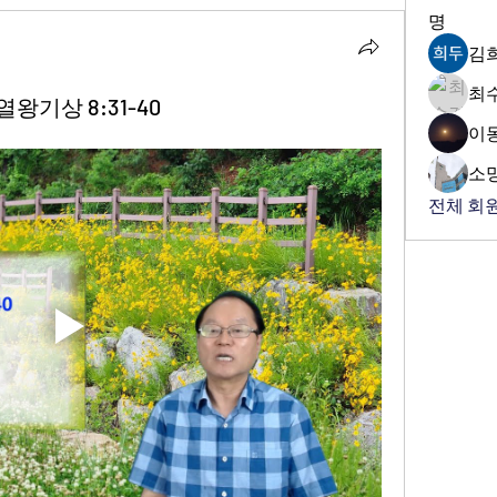
명
김
최
열왕기상 8:31-40
이
소
전체 회원