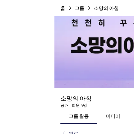
홈
그룹
소망의 아침
소망의 아침
공개
·
회원 4명
그룹 활동
미디어
뒤로