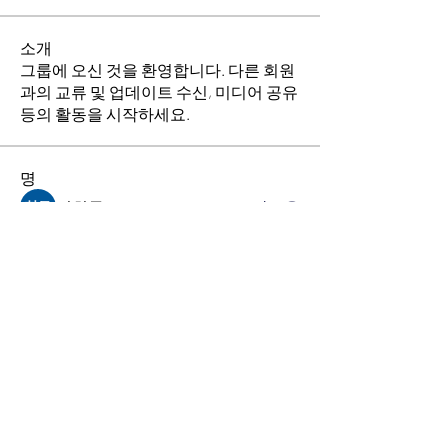
소개
그룹에 오신 것을 환영합니다. 다른 회원
과의 교류 및 업데이트 수신, 미디어 공유
등의 활동을 시작하세요.
명
김희두
팔로우
최수경
팔로우
이동희
팔로우
소망의 교회
팔로우
전체 회원 보기(4명)