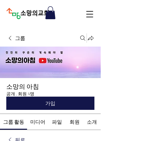
그룹
소망의 아침
공개
·
회원 4명
가입
그룹 활동
미디어
파일
회원
소개
뒤로