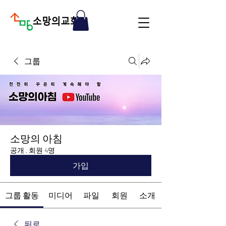
그룹
소망의 아침
공개
·
회원 4명
가입
그룹 활동
미디어
파일
회원
소개
뒤로