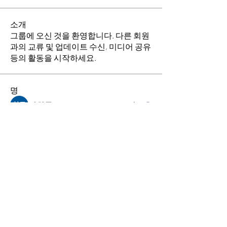
소개
그룹에 오신 것을 환영합니다. 다른 회원
과의 교류 및 업데이트 수신, 미디어 공유
등의 활동을 시작하세요.
명
김희두
팔로우
최수경
팔로우
이동희
팔로우
소망의 교회
팔로우
전체 회원 보기(4명)