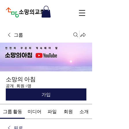
그룹
소망의 아침
공개
·
회원 4명
가입
그룹 활동
미디어
파일
회원
소개
뒤로