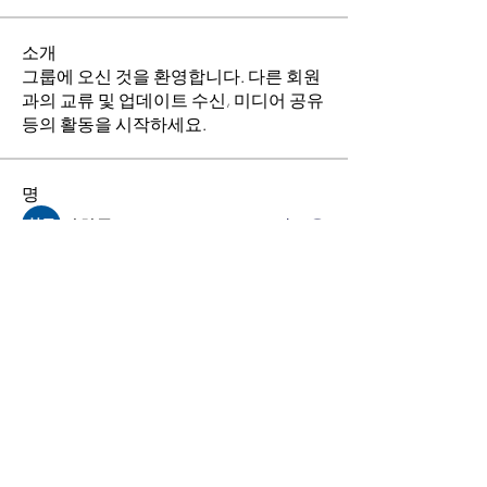
소개
그룹에 오신 것을 환영합니다. 다른 회원
과의 교류 및 업데이트 수신, 미디어 공유
등의 활동을 시작하세요.
명
김희두
팔로우
최수경
팔로우
이동희
팔로우
소망의 교회
팔로우
전체 회원 보기(4명)