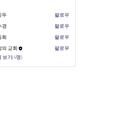
희두
팔로우
수경
팔로우
동희
팔로우
망의 교회
팔로우
 보기(4명)