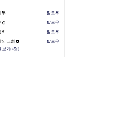
희두
팔로우
수경
팔로우
동희
팔로우
망의 교회
팔로우
 보기(4명)