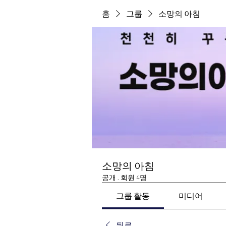
홈
그룹
소망의 아침
소망의 아침
공개
·
회원 4명
그룹 활동
미디어
뒤로