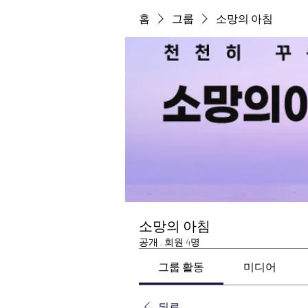
홈
그룹
소망의 아침
소망의 아침
공개
·
회원 4명
그룹 활동
미디어
뒤로