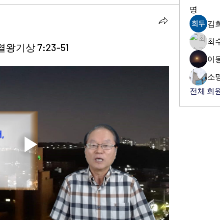
명
김
최
열왕기상 7:23-51
이
소
전체 회원