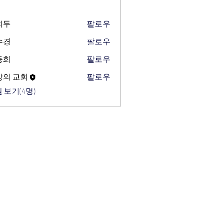
희두
팔로우
수경
팔로우
동희
팔로우
망의 교회
팔로우
 보기(4명)