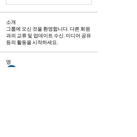
소개
그룹에 오신 것을 환영합니다. 다른 회원
과의 교류 및 업데이트 수신, 미디어 공유
등의 활동을 시작하세요.
명
김희두
팔로우
최수경
팔로우
이동희
팔로우
소망의 교회
팔로우
전체 회원 보기(4명)