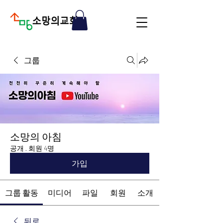
그룹
소망의 아침
공개
·
회원 4명
가입
그룹 활동
미디어
파일
회원
소개
뒤로