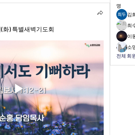
명
김
최
일(화) 특별새벽기도회
이
소
전체 회원