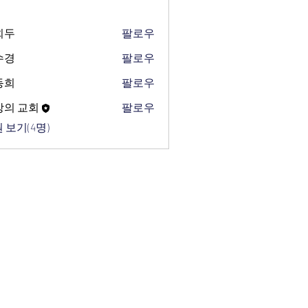
희두
팔로우
수경
팔로우
동희
팔로우
망의 교회
팔로우
 보기(4명)