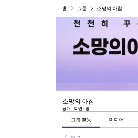
홈
그룹
소망의 아침
소망의 아침
공개
·
회원 4명
그룹 활동
미디어
뒤로