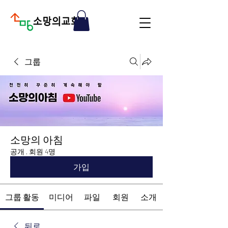
그룹
소망의 아침
공개
·
회원 4명
가입
그룹 활동
미디어
파일
회원
소개
뒤로