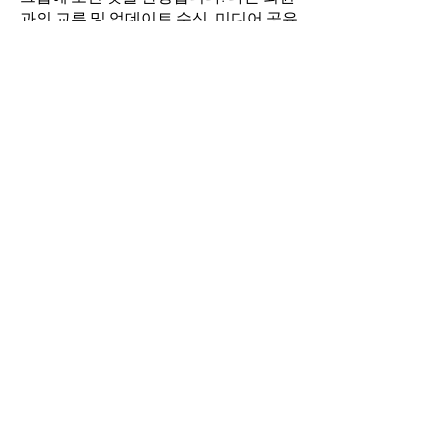
과의 교류 및 업데이트 수신, 미디어 공유
등의 활동을 시작하세요.
명
김희두
팔로우
최수경
팔로우
이동희
팔로우
소망의 교회
팔로우
전체 회원 보기(4명)
​경기도 안산시 상록구 평안로 47