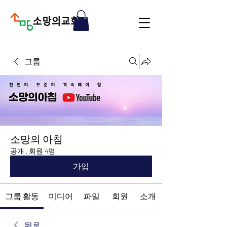
그룹
소망의 아침
공개
·
회원 4명
가입
그룹 활동
미디어
파일
회원
소개
뒤로