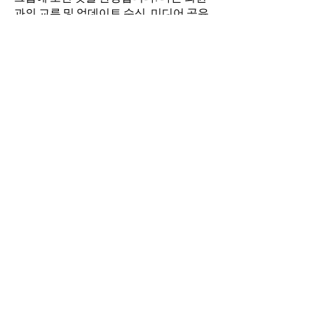
과의 교류 및 업데이트 수신, 미디어 공유
등의 활동을 시작하세요.
명
김희두
팔로우
최수경
팔로우
이동희
팔로우
소망의 교회
팔로우
전체 회원 보기(4명)
​경기도 안산시 상록구 평안로 47