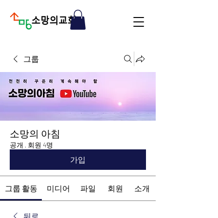
그룹
소망의 아침
공개
·
회원 4명
가입
그룹 활동
미디어
파일
회원
소개
뒤로