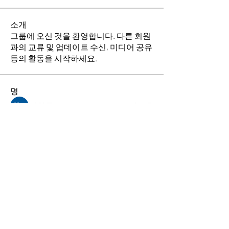
소개
그룹에 오신 것을 환영합니다. 다른 회원
과의 교류 및 업데이트 수신, 미디어 공유
등의 활동을 시작하세요.
명
김희두
팔로우
최수경
팔로우
이동희
팔로우
소망의 교회
팔로우
전체 회원 보기(4명)