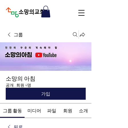
그룹
소망의 아침
공개
·
회원 4명
가입
그룹 활동
미디어
파일
회원
소개
뒤로