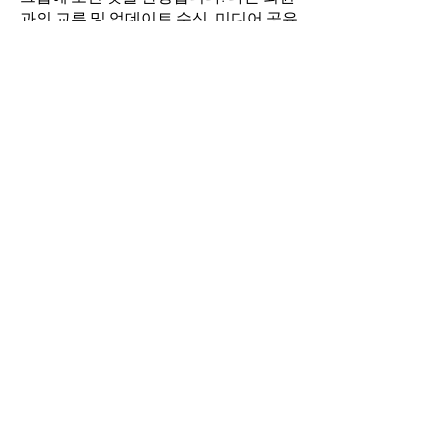
과의 교류 및 업데이트 수신, 미디어 공유
등의 활동을 시작하세요.
명
김희두
팔로우
최수경
팔로우
이동희
팔로우
소망의 교회
팔로우
전체 회원 보기(4명)
​경기도 안산시 상록구 평안로 47