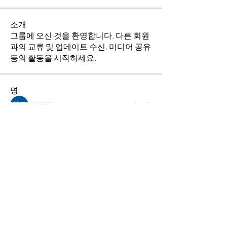
소개
그룹에 오신 것을 환영합니다. 다른 회원
과의 교류 및 업데이트 수신, 미디어 공유
등의 활동을 시작하세요.
명
김희두
팔로우
최수경
팔로우
이동희
팔로우
소망의 교회
팔로우
전체 회원 보기(4명)