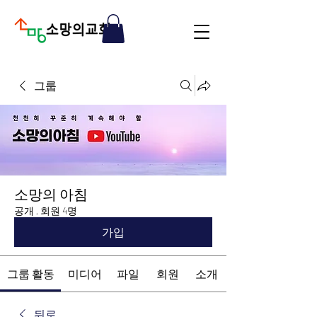
그룹
소망의 아침
공개
·
회원 4명
가입
그룹 활동
미디어
파일
회원
소개
뒤로