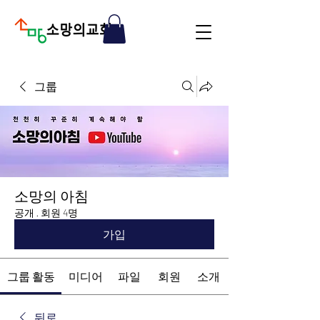
그룹
소망의 아침
공개
·
회원 4명
가입
그룹 활동
미디어
파일
회원
소개
뒤로