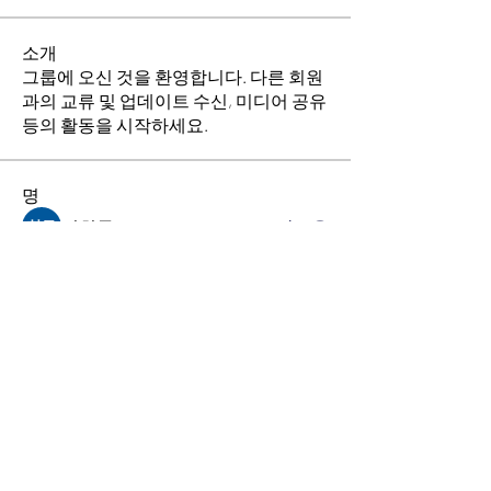
소개
그룹에 오신 것을 환영합니다. 다른 회원
과의 교류 및 업데이트 수신, 미디어 공유
등의 활동을 시작하세요.
명
김희두
팔로우
최수경
팔로우
이동희
팔로우
소망의 교회
팔로우
전체 회원 보기(4명)