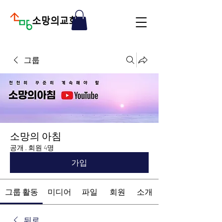
그룹
소망의 아침
공개
·
회원 4명
가입
그룹 활동
미디어
파일
회원
소개
뒤로