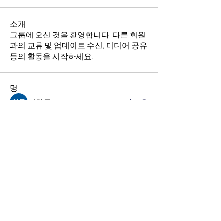
소개
그룹에 오신 것을 환영합니다. 다른 회원
과의 교류 및 업데이트 수신, 미디어 공유
등의 활동을 시작하세요.
명
김희두
팔로우
최수경
팔로우
이동희
팔로우
소망의 교회
팔로우
전체 회원 보기(4명)