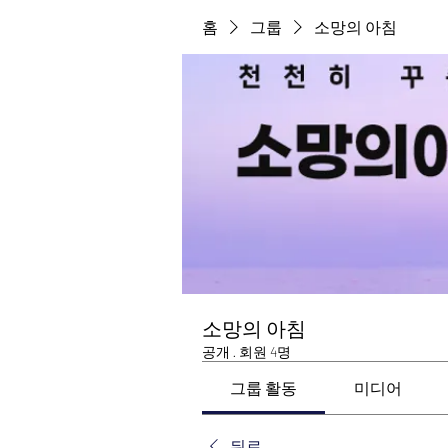
홈
그룹
소망의 아침
소망의 아침
공개
·
회원 4명
그룹 활동
미디어
뒤로