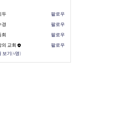
희두
팔로우
수경
팔로우
동희
팔로우
망의 교회
팔로우
 보기(4명)