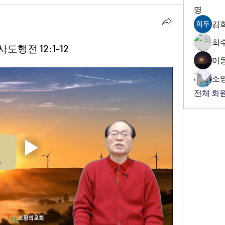
명
김
최
도행전 12:1-12
이
소
전체 회원