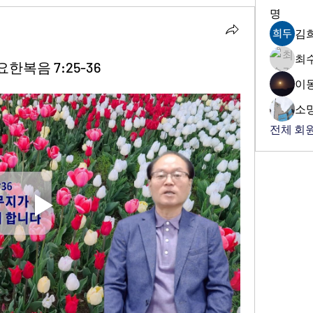
명
김
최
요한복음 7:25-36
이
소
전체 회원