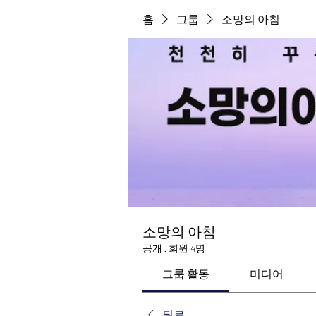
홈
그룹
소망의 아침
소망의 아침
공개
·
회원 4명
그룹 활동
미디어
뒤로