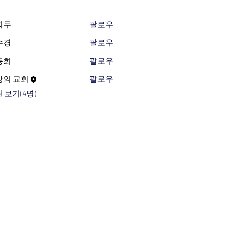
희두
팔로우
수경
팔로우
동희
팔로우
망의 교회
팔로우
 보기(4명)