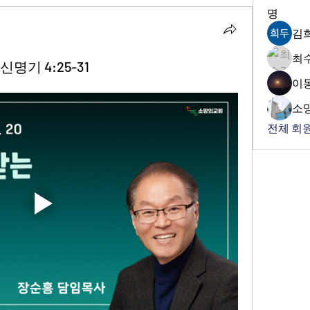
명
김
최
신명기 4:25-31
이
소
전체 회원