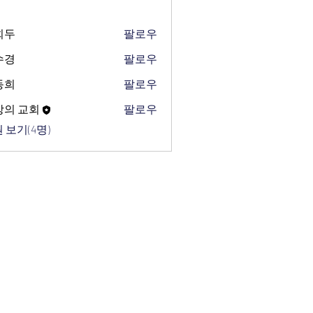
희두
팔로우
수경
팔로우
동희
팔로우
망의 교회
팔로우
 보기(4명)