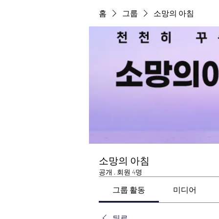
홈
그룹
소망의 아침
소망의 아침
공개
·
회원 4명
그룹 활동
미디어
뒤로