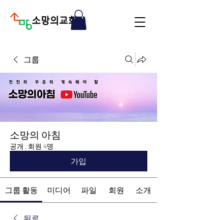
그룹
소망의 아침
공개
·
회원 4명
가입
그룹 활동
미디어
파일
회원
소개
뒤로