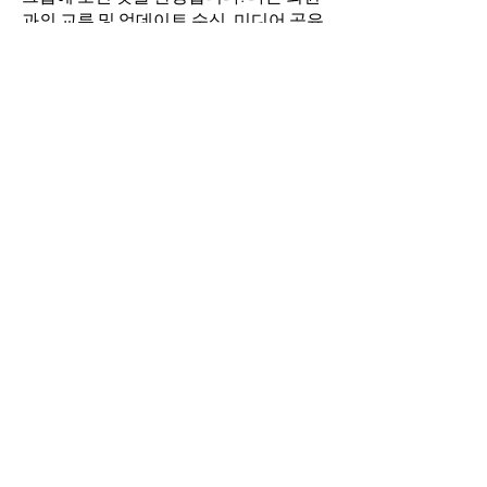
과의 교류 및 업데이트 수신, 미디어 공유
등의 활동을 시작하세요.
명
김희두
팔로우
최수경
팔로우
이동희
팔로우
소망의 교회
팔로우
전체 회원 보기(4명)
​경기도 안산시 상록구 평안로 47