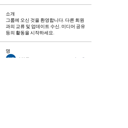
소개
그룹에 오신 것을 환영합니다. 다른 회원
과의 교류 및 업데이트 수신, 미디어 공유
등의 활동을 시작하세요.
명
김희두
팔로우
최수경
팔로우
이동희
팔로우
소망의 교회
팔로우
전체 회원 보기(4명)