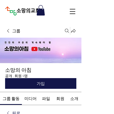
그룹
소망의 아침
공개
·
회원 4명
가입
그룹 활동
미디어
파일
회원
소개
뒤로