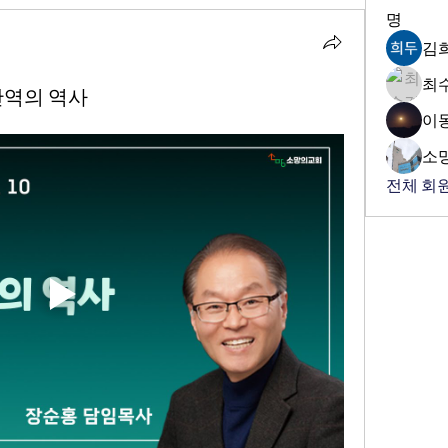
명
김
최
반역의 역사
이
소
전체 회원