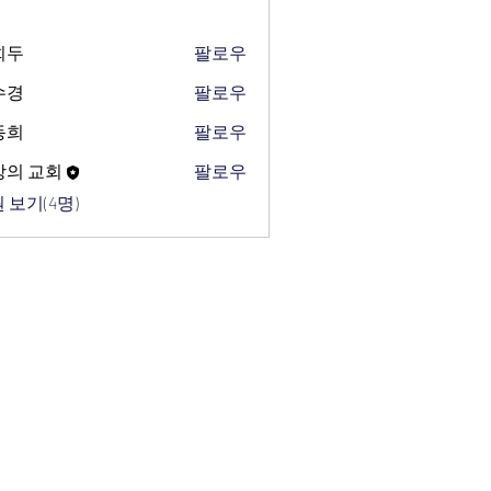
희두
팔로우
수경
팔로우
동희
팔로우
망의 교회
팔로우
 보기(4명)