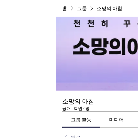
홈
그룹
소망의 아침
소망의 아침
공개
·
회원 4명
그룹 활동
미디어
뒤로