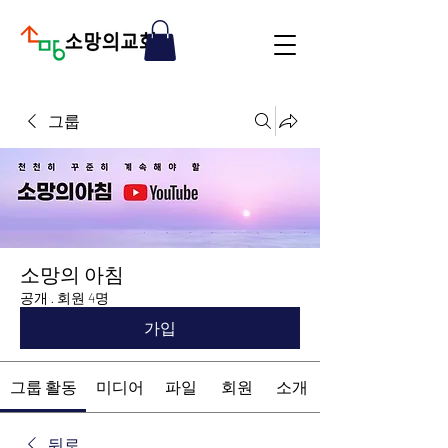
그룹
소망의 아침
공개
·
회원 4명
가입
그룹 활동
미디어
파일
회원
소개
뒤로