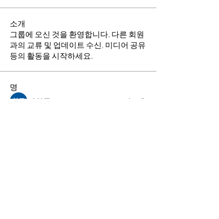
소개
그룹에 오신 것을 환영합니다. 다른 회원
과의 교류 및 업데이트 수신, 미디어 공유
등의 활동을 시작하세요.
명
김희두
팔로우
최수경
팔로우
이동희
팔로우
소망의 교회
팔로우
전체 회원 보기(4명)