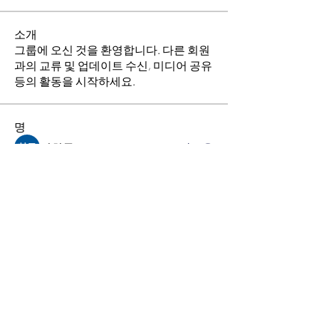
소개
그룹에 오신 것을 환영합니다. 다른 회원
과의 교류 및 업데이트 수신, 미디어 공유
등의 활동을 시작하세요.
명
김희두
팔로우
최수경
팔로우
이동희
팔로우
소망의 교회
팔로우
전체 회원 보기(4명)