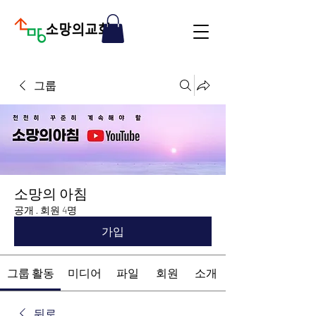
그룹
소망의 아침
공개
·
회원 4명
가입
그룹 활동
미디어
파일
회원
소개
뒤로