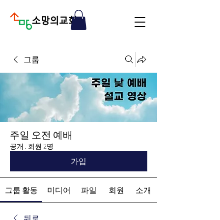
그룹
주일 오전 예배
공개
·
회원 2명
가입
그룹 활동
미디어
파일
회원
소개
뒤로