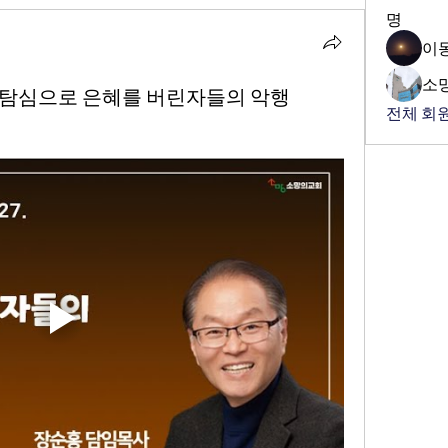
명
이
소
1-12 탐심으로 은혜를 버린자들의 악행
전체 회원