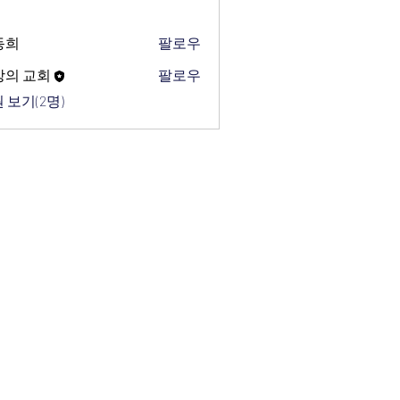
동희
팔로우
망의 교회
팔로우
 보기(2명)