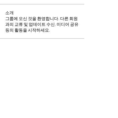
소개
그룹에 오신 것을 환영합니다. 다른 회원
과의 교류 및 업데이트 수신, 미디어 공유
등의 활동을 시작하세요.
명
이동희
팔로우
소망의 교회
팔로우
전체 회원 보기(2명)
​경기도 안산시 상록구 평안로 47