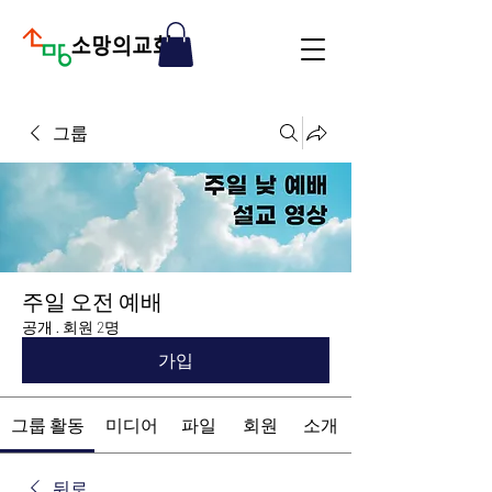
그룹
주일 오전 예배
공개
·
회원 2명
가입
그룹 활동
미디어
파일
회원
소개
뒤로