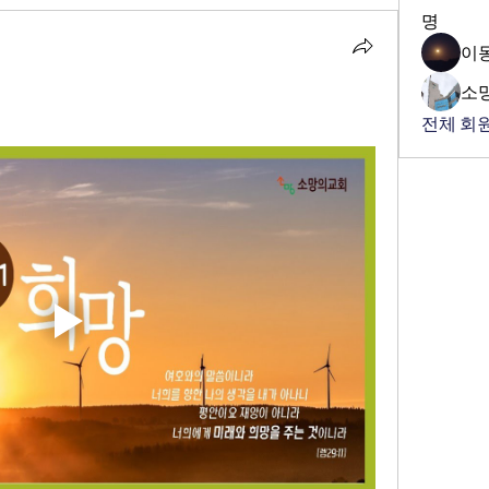
명
이
소
전체 회원