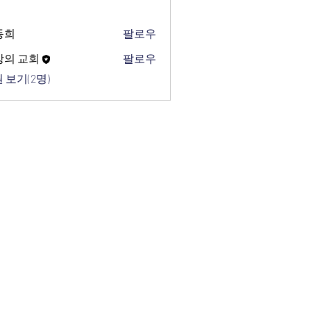
동희
팔로우
망의 교회
팔로우
 보기(2명)