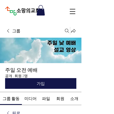
그룹
주일 오전 예배
공개
·
회원 2명
가입
그룹 활동
미디어
파일
회원
소개
뒤로