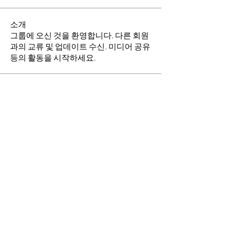
소개
그룹에 오신 것을 환영합니다. 다른 회원
과의 교류 및 업데이트 수신, 미디어 공유
등의 활동을 시작하세요.
명
이동희
팔로우
소망의 교회
팔로우
전체 회원 보기(2명)
​경기도 안산시 상록구 평안로 47