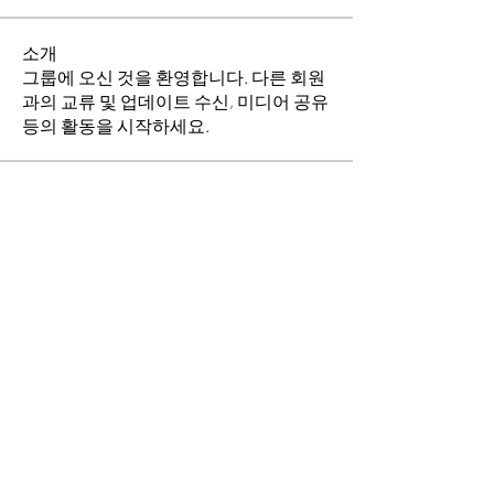
소개
그룹에 오신 것을 환영합니다. 다른 회원
과의 교류 및 업데이트 수신, 미디어 공유
등의 활동을 시작하세요.
명
이동희
팔로우
소망의 교회
팔로우
전체 회원 보기(2명)
​경기도 안산시 상록구 평안로 47