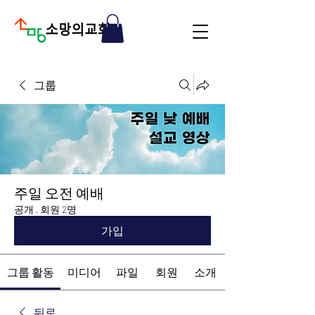
그룹
주일 오전 예배
공개
·
회원 2명
가입
그룹 활동
미디어
파일
회원
소개
뒤로