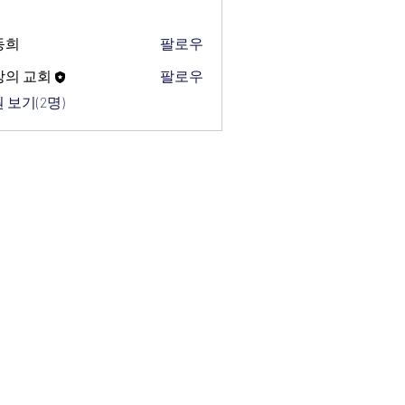
동희
팔로우
망의 교회
팔로우
 보기(2명)