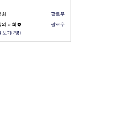
동희
팔로우
망의 교회
팔로우
 보기(2명)