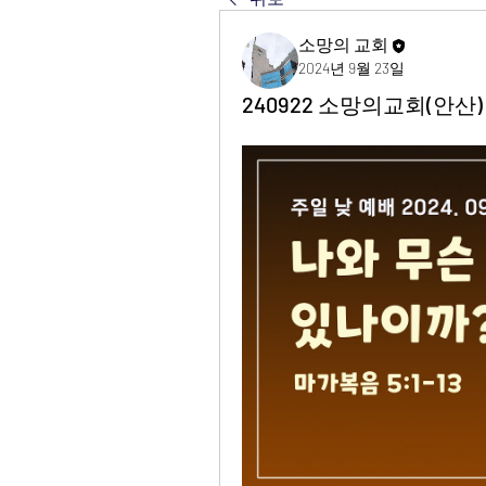
소망의 교회
2024년 9월 23일
240922 소망의교회(안산)