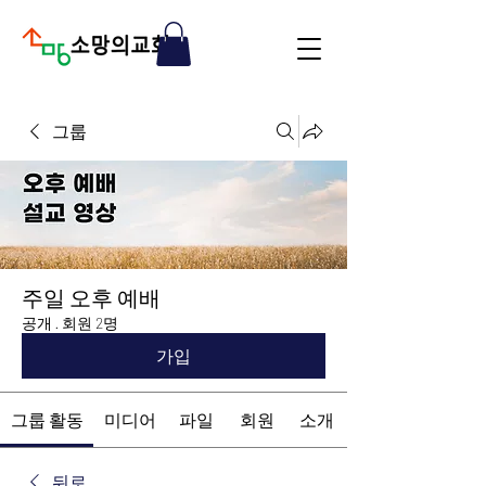
그룹
주일 오후 예배
공개
·
회원 2명
가입
그룹 활동
미디어
파일
회원
소개
뒤로