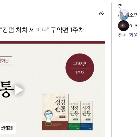
명
소
이
 "킹덤 처치 세미나" 구약편 1주차
전체 회원