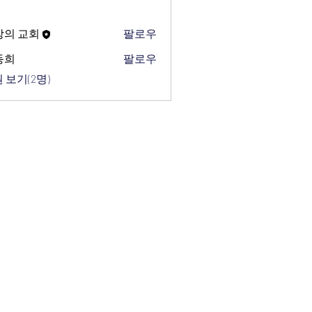
망의 교회
팔로우
동희
팔로우
 보기(2명)