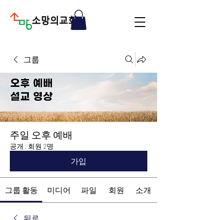
그룹
주일 오후 예배
공개
·
회원 2명
가입
그룹 활동
미디어
파일
회원
소개
뒤로