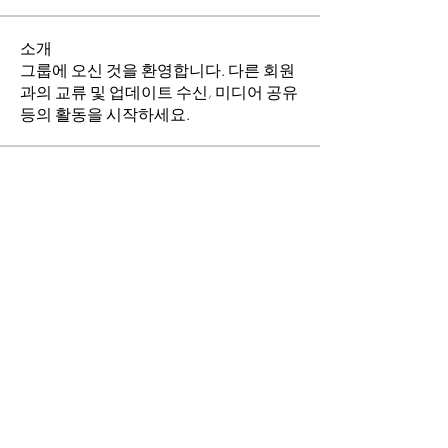
소개
그룹에 오신 것을 환영합니다. 다른 회원
과의 교류 및 업데이트 수신, 미디어 공유
등의 활동을 시작하세요.
명
소망의 교회
팔로우
이동희
팔로우
전체 회원 보기(2명)
​경기도 안산시 상록구 평안로 47