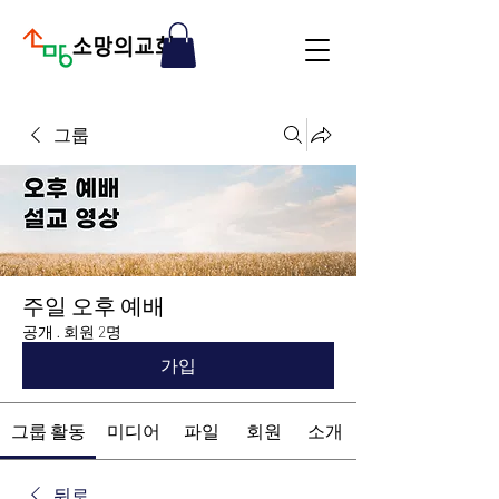
그룹
주일 오후 예배
공개
·
회원 2명
가입
그룹 활동
미디어
파일
회원
소개
뒤로