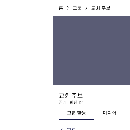
홈
그룹
교회 주보
교회 주보
공개
·
회원 1명
그룹 활동
미디어
뒤로