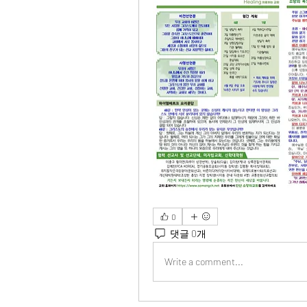
0
댓글 0개
Write a comment...