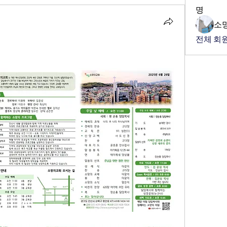
명
소
전체 회원