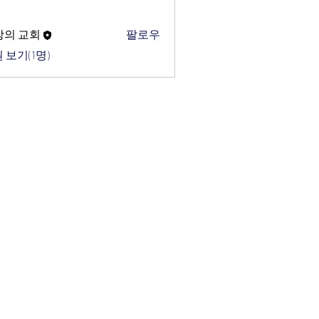
망의 교회
팔로우
 보기(1명)