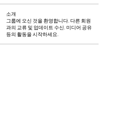
소개
그룹에 오신 것을 환영합니다. 다른 회원
과의 교류 및 업데이트 수신, 미디어 공유
등의 활동을 시작하세요.
명
소망의 교회
팔로우
김균환
팔로우
김균환
전체 회원 보기(2명)
​경기도 안산시 상록구 평안로 47